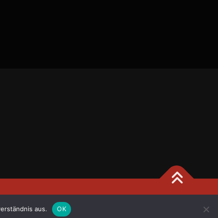
 FameThemes
erständnis aus.
OK