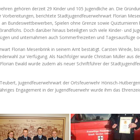
rwehren gehören derzeit 29 Kinder und 105 Jugendliche an. Die Gründ
er Vorbereitungen, berichtete Stadtjugendfeuerwehrwart Florian Mese
an Bundeswettbewerben, Spielen ohne Grenze sowie Quizturnieren b
andflohs. Doch darüber hinaus beteiligten sich viele Kinder- und J
ügen und unternahmen auch Sommerfreizeiten und Tagesausflüge ode
rt Florian Mesenbrink in seinem Amt bestätigt. Carsten Wrede, bish
iederwahl zur Verfügung. Als Nachfolger wurde Christian Müller aus d
 Florian Ewald wurde zudem als neuer Schriftführer der Stadtjugend
 Teubert, Jugendfeuerwehrwart der Ortsfeuerwehr Hönisch-Hutbergen
ngjähriges Engagement in der Jugendfeuerwehr wurde ihm das Ehrenze