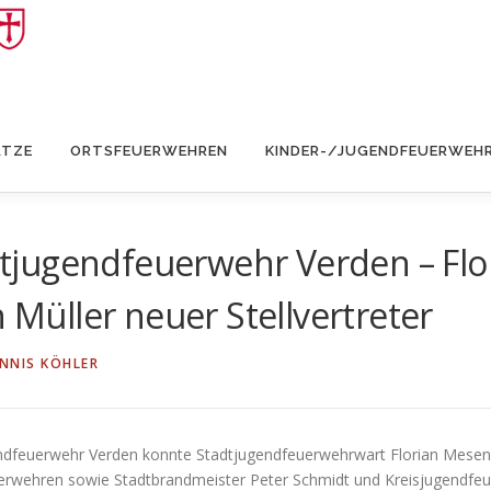
ÄTZE
ORTSFEUERWEHREN
KINDER-/JUGENDFEUERWEH
jugendfeuerwehr Verden – Flo
n Müller neuer Stellvertreter
NNIS KÖHLER
ndfeuerwehr Verden konnte Stadtjugendfeuerwehrwart Florian Mesenb
uerwehren sowie Stadtbrandmeister Peter Schmidt und Kreisjugendfe