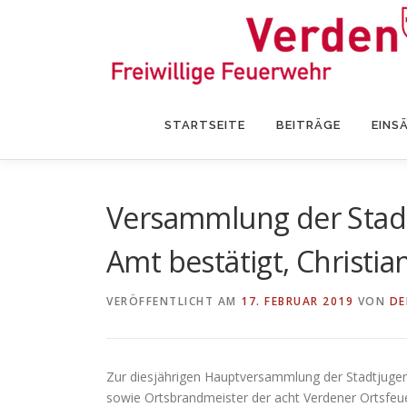
Zum
Inhalt
springen
STARTSEITE
BEITRÄGE
EINS
Versammlung der Stadt
Amt bestätigt, Christia
VERÖFFENTLICHT AM
17. FEBRUAR 2019
VON
DE
Zur diesjährigen Hauptversammlung der Stadtjuge
sowie Ortsbrandmeister der acht Verdener Ortsfe