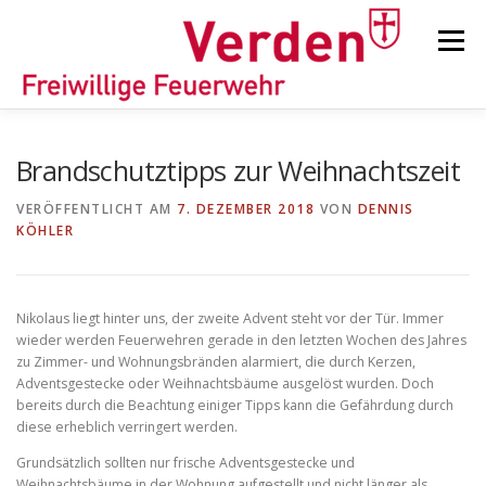
Zum
Inhalt
Menü
springen
STARTSEITE
BEITRÄGE
EINSÄTZE
Brandschutztipps zur Weihnachtszeit
VERÖFFENTLICHT AM
7. DEZEMBER 2018
VON
DENNIS
KÖHLER
ORTSFEUERWEHREN
KINDER-/JUGENDFEUERWEHR
AUSRÜSTUNG
Nikolaus liegt hinter uns, der zweite Advent steht vor der Tür. Immer
wieder werden Feuerwehren gerade in den letzten Wochen des Jahres
zu Zimmer- und Wohnungsbränden alarmiert, die durch Kerzen,
Adventsgestecke oder Weihnachtsbäume ausgelöst wurden. Doch
TIPPS/TRICKS
bereits durch die Beachtung einiger Tipps kann die Gefährdung durch
diese erheblich verringert werden.
Grundsätzlich sollten nur frische Adventsgestecke und
Weihnachtsbäume in der Wohnung aufgestellt und nicht länger als