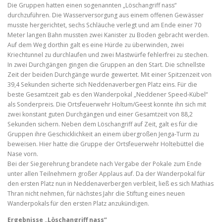
Die Gruppen hatten einen sogenannten „Löschangriff nass“
durchzuführen. Die Wasserversorgung aus einem offenen Gewässer
musste hergerichtet, sechs Schläuche verlegt und am Ende einer 70
Meter langen Bahn mussten zwei Kanister zu Boden gebracht werden.
Auf dem Weg dorthin galt es eine Hürde zu überwinden, zwei
Kriechtunnel zu durchlaufen und zwei Mastwürfe fehlerfrei zu stechen.
In zwei Durchgängen gingen die Gruppen an den Start. Die schnellste
Zeit der beiden Durchgänge wurde gewertet. Mit einer Spitzenzeit von
39,4 Sekunden sicherte sich Neddenaverbergen Platz eins. Für die
beste Gesamtzeit gab es den Wanderpokal „Neddener Speed-Kübel“
als Sonderpreis. Die Ortsfeuerwehr Holtum/Geest konnte ihn sich mit
zwei konstant guten Durchgängen und einer Gesamtzeit von 88,2
Sekunden sichern. Neben dem Löschangriff auf Zeit, galt es für die
Gruppen ihre Geschicklichkeit an einem übergroßen Jenga-Turm zu
beweisen. Hier hatte die Gruppe der Ortsfeuerwehr Holtebüttel die
Nase vorn.
Bei der Siegerehrung brandete nach Vergabe der Pokale zum Ende
unter allen Teilnehmern großer Applaus auf. Da der Wanderpokal für
den ersten Platz nun in Neddenaverbergen verbleit, ließ es sich Mathias
Thran nicht nehmen, für nächstes Jahr die Stiftung eines neuen
Wanderpokals für den ersten Platz anzukündigen.
Ergebnisse „Löschangriff nass“