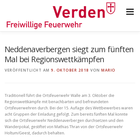
Zum
Inhalt
Menü
springen
STARTSEITE
BEITRÄGE
EINSÄTZE
Neddenaverbergen siegt zum fünften
Mal bei Regionswettkämpfen
ORTSFEUERWEHREN
VERÖFFENTLICHT AM
9. OKTOBER 2018
VON
MARIO
KINDER-/JUGENDFEUERWEHR
AUSRÜSTUNG
Traditionell führt die Ortsfeuerwehr Walle am 3. Oktober die
Regionswettkämpfe mit benachbarten und befreundeten
Ortsfeuerwehren durch. Bei der 15. Auflage des Wettbewerbes waren
TIPPS/TRICKS
acht Gruppen der Einladung gefolgt. Zum bereits fünften Mal konnte
sich die Ortsfeuerwehr Neddenaverbergen durchsetzen und den
Wanderpokal, gestiftet von Mathias Thran von der Ortsfeuerwehr
Holtum/Geest, dadurch behalten.