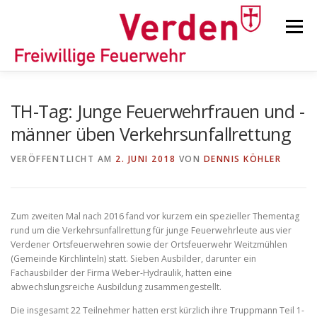
Zum
Inhalt
Menü
springen
STARTSEITE
BEITRÄGE
EINSÄTZE
TH-Tag: Junge Feuerwehrfrauen und -
männer üben Verkehrsunfallrettung
ORTSFEUERWEHREN
VERÖFFENTLICHT AM
2. JUNI 2018
VON
DENNIS KÖHLER
KINDER-/JUGENDFEUERWEHR
AUSRÜSTUNG
Zum zweiten Mal nach 2016 fand vor kurzem ein spezieller Thementag
rund um die Verkehrsunfallrettung für junge Feuerwehrleute aus vier
Verdener Ortsfeuerwehren sowie der Ortsfeuerwehr Weitzmühlen
TIPPS/TRICKS
(Gemeinde Kirchlinteln) statt. Sieben Ausbilder, darunter ein
Fachausbilder der Firma Weber-Hydraulik, hatten eine
abwechslungsreiche Ausbildung zusammengestellt.
Die insgesamt 22 Teilnehmer hatten erst kürzlich ihre Truppmann Teil 1-