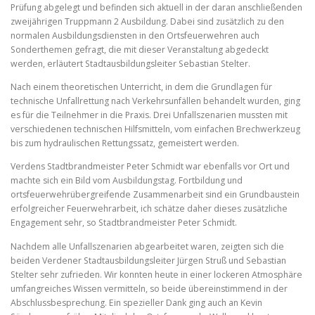
Prüfung abgelegt und befinden sich aktuell in der daran anschließenden
zweijährigen Truppmann 2 Ausbildung. Dabei sind zusätzlich zu den
normalen Ausbildungsdiensten in den Ortsfeuerwehren auch
Sonderthemen gefragt, die mit dieser Veranstaltung abgedeckt
werden, erläutert Stadtausbildungsleiter Sebastian Stelter.
Nach einem theoretischen Unterricht, in dem die Grundlagen für
technische Unfallrettung nach Verkehrsunfällen behandelt wurden, ging
es für die Teilnehmer in die Praxis. Drei Unfallszenarien mussten mit
verschiedenen technischen Hilfsmitteln, vom einfachen Brechwerkzeug
bis zum hydraulischen Rettungssatz, gemeistert werden.
Verdens Stadtbrandmeister Peter Schmidt war ebenfalls vor Ort und
machte sich ein Bild vom Ausbildungstag. Fortbildung und
ortsfeuerwehrübergreifende Zusammenarbeit sind ein Grundbaustein
erfolgreicher Feuerwehrarbeit, ich schätze daher dieses zusätzliche
Engagement sehr, so Stadtbrandmeister Peter Schmidt.
Nachdem alle Unfallszenarien abgearbeitet waren, zeigten sich die
beiden Verdener Stadtausbildungsleiter Jürgen Struß und Sebastian
Stelter sehr zufrieden. Wir konnten heute in einer lockeren Atmosphäre
umfangreiches Wissen vermitteln, so beide übereinstimmend in der
Abschlussbesprechung. Ein spezieller Dank ging auch an Kevin