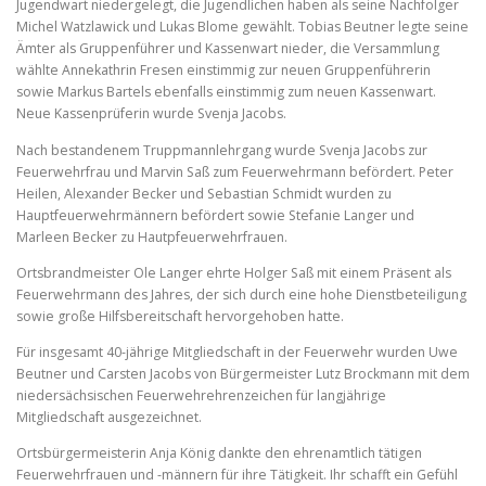
Jugendwart niedergelegt, die Jugendlichen haben als seine Nachfolger
Michel Watzlawick und Lukas Blome gewählt. Tobias Beutner legte seine
Ämter als Gruppenführer und Kassenwart nieder, die Versammlung
wählte Annekathrin Fresen einstimmig zur neuen Gruppenführerin
sowie Markus Bartels ebenfalls einstimmig zum neuen Kassenwart.
Neue Kassenprüferin wurde Svenja Jacobs.
Nach bestandenem Truppmannlehrgang wurde Svenja Jacobs zur
Feuerwehrfrau und Marvin Saß zum Feuerwehrmann befördert. Peter
Heilen, Alexander Becker und Sebastian Schmidt wurden zu
Hauptfeuerwehrmännern befördert sowie Stefanie Langer und
Marleen Becker zu Hautpfeuerwehrfrauen.
Ortsbrandmeister Ole Langer ehrte Holger Saß mit einem Präsent als
Feuerwehrmann des Jahres, der sich durch eine hohe Dienstbeteiligung
sowie große Hilfsbereitschaft hervorgehoben hatte.
Für insgesamt 40-jährige Mitgliedschaft in der Feuerwehr wurden Uwe
Beutner und Carsten Jacobs von Bürgermeister Lutz Brockmann mit dem
niedersächsischen Feuerwehrehrenzeichen für langjährige
Mitgliedschaft ausgezeichnet.
Ortsbürgermeisterin Anja König dankte den ehrenamtlich tätigen
Feuerwehrfrauen und -männern für ihre Tätigkeit. Ihr schafft ein Gefühl