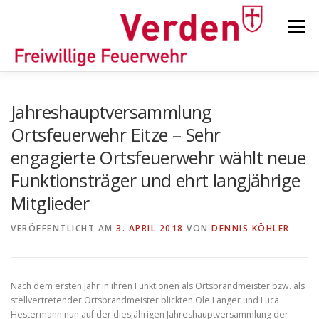
Zum
Inhalt
Menü
springen
STARTSEITE
BEITRÄGE
EINSÄTZE
Jahreshauptversammlung
Ortsfeuerwehr Eitze – Sehr
engagierte Ortsfeuerwehr wählt neue
ORTSFEUERWEHREN
Funktionsträger und ehrt langjährige
Mitglieder
KINDER-/JUGENDFEUERWEHR
AUSRÜSTUNG
VERÖFFENTLICHT AM
3. APRIL 2018
VON
DENNIS KÖHLER
TIPPS/TRICKS
Nach dem ersten Jahr in ihren Funktionen als Ortsbrandmeister bzw. als
stellvertretender Ortsbrandmeister blickten Ole Langer und Luca
Hestermann nun auf der diesjährigen Jahreshauptversammlung der