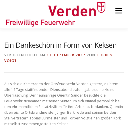
Zum
Inhalt
Menü
springen
STARTSEITE
BEITRÄGE
EINSÄTZE
Ein Dankeschön in Form von Keksen
VERÖFFENTLICHT AM
13. DEZEMBER 2017
VON
TORBEN
VOIGT
ORTSFEUERWEHREN
KINDER-/JUGENDFEUERWEHR
AUSRÜSTUNG
Als sich die Kameraden der Ortsfeuerwehr Verden gestern, zu ihrem
alle 14 Tage stattfindenden Dienstabend trafen, gab es eine kleine
Überraschung. Der neunjährige Quentin Sander besuchte die
Feuerwehr zusammen mit seiner Mutter um sich einmal persönlich bei
TIPPS/TRICKS
den ehrenamtlichen Einsatzkräften für ihre Arbeit zu bedanken. Quentin
überreichte Ortsbrandmeister Jürgen Barkfrede und seinen beiden
Stellvertretern Tobias Burmeister und Torben Voigt einen großen Korb
mit selbst zusammengestellten Keksen.