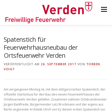
Zum
Inhalt
Menü
springen
STARTSEITE
BEITRÄGE
EINSÄTZE
Spatenstich für
Feuerwehrhausneubau der
Ortsfeuerwehr Verden
ORTSFEUERWEHREN
VERÖFFENTLICHT AM
26. SEPTEMBER 2017
VON
TORBEN
VOIGT
KINDER-/JUGENDFEUERWEHR
AUSRÜSTUNG
Am vergangenen Montag ist, mit dem obligarorischen Spatenstich, der
TIPPS/TRICKS
offizielle Startschuss für den Bau des neuen Feuerwehrhauses der
Ortsfeuerwehr Verden gefallen. Zusammen nahmen Ortsbrandmeister
Jürgen Barkfrede, Bürgermeister Lutz Brockmann und der eigens aus
Berlin angereiste Architekt Ulrich von Ey diesen ersten Spatenstich vor.