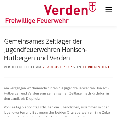
Zum
Inhalt
Menü
springen
STARTSEITE
BEITRÄGE
EINSÄTZE
Gemeinsames Zeltlager der
Jugendfeuerwehren Hönisch-
Hutbergen und Verden
ORTSFEUERWEHREN
VERÖFFENTLICHT AM
7. AUGUST 2017
VON
TORBEN VOIGT
KINDER-/JUGENDFEUERWEHR
AUSRÜSTUNG
Am vergangen Wochenende fuhren die Jugendfeuerwehren Hönisch-
Hutbergen und Verden zum gemeinsamen Zeltlager nach Kirchdorf in
TIPPS/TRICKS
den Landkreis Diepholz.
Von Freitag bis Sonntag schlugen die Jugendlichen, zusammen mit den
Jugendwarten und Betreuern der beiden Ortsfeuerwehren, ihre Zelte