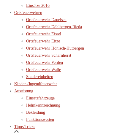
Einsätze 2016
Ortsfeuerwehren
Ortsfeuerwehr Dauelsen
Ortsfeuerwehr Döhlbergen-Rieda
Ortsfeuerwehr Eissel
Ortsfeuerwehr Eitze
Ortsfeuerwehr Hönisch-Hutbergen
Ortsfeuerwehr Scharnhorst
Ortsfeuerwehr Verden
Ortsfeuerwehr Walle
Sondereinheiten
Kinder-/Jugendfeuerwehr
Ausrüstung
Einsatzfahrzeuge
Helmkennzeichnung
Bekleidung
Funktionswesten
Tipps/Tricks