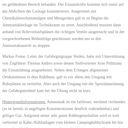
im gefährdeten Bereich befanden. Die Einsatzkräfte konnten sich somit auf
das Abdichten der Leckage konzentrieren. Ausgerüstet mit
Chemikalienschutzanzügen und Messgeräten galt es zu Beginn die
Ammoniakleckage im Technikraum zu orten. Anschließend mussten dann
anhand von Rohrverlaufsplänen die richtigen Ventile ausgemacht und in der
vorgeschriebenen Reihenfolge geschlossen werden um so den
Ammoniakaustritt zu stoppen.
Markus Fenne, Leiter der Gefahrgutgruppe Verden, hatte mit Unterstützung
von Zugführer Thomas Andres sowie dessen Stellvertreter Arne Püllmann
die Einsatzübung ausgearbeitet. Neben dem Erlangen allgemeiner
Ortskenntnisse in dem Kühlhaus, galt es vor allem den Umgang mit
Rohrplänen zu vertiefen. Aber auch der Umgang mit der Spezialausrüstung
der Gefahrguteinheit kam bei der Übung nicht zu kurz.
Hintergrundinformationen:
Ammoniak ist ein farbloses, stechend riechendes
(es ist bereits in ungiftigen Konzentrationen deutlich wahrnehmbar) und
giftiges Gas. Aufgrund seiner sehr guten Kühleigenschaften wird es weit
verbreitet in Kälte-/Kühlanlagen vom kleinen Campingkühlschrank bis hin